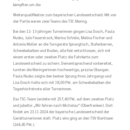
kämpften um die
Weiterqualifikation zum bayerischen Landesentscheid. Mit von
der Partie waren zwei Teams des TSC Mering.
Bei den 12- 13-jährigen Turnerinnen gingen Lisa Dosch, Paula
Nusko, Jule Feuerstrack, Marina Schiele, Melina Fischer und
Antonia Müller an die Turngeräte Sprungtisch, Stufenbarren,
Schwebebalken und Boden, alle fest entschlossen, sich mit
einem ersten oder zweiten Platz die Fahrkarte zum
Landesentscheid zu sichern. Dementsprechend vorbereitet,
turnten die Meringerinnen hochwertige, präzise Übungen.
Paula Nusko zeigte den besten Sprung ihres Jahrgangs und
Lisa Dosch holte sich mit 18,00 Pkt. am Schwebebalken die
Tageshöchstnote aller Turnerinnen.
Das TSC-Team landete mit 257,40 Pkt. auf dem zweiten Platz
und jubelte: „Wir fahren nach Michelau“ (Oberfranken). Dort
findet am 23.11.2024 der bayerische Landesentscheid der
Gerätturnerinnen statt. Platz eins ging an den TSV Illertissen
(264,45 Pkt.).