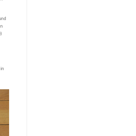
und
en
)
in