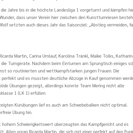
die Jahre bis in die höchste Landesliga 1 vorgeturnt und kämpfen hi
s Wunder, dass unser Verein hier zwischen den Kunstturnriesen beste
Wolf setzten auch dieses Jahr das Saisonziel: „Abstieg vermeiden, fa
carda Martin, Carina Umlauf, Karolina Tränkl, Maike Tolks, Katharin
n die Turngeräte. Nachdem beim Einturnen am Sprungtisch einiges sc
onst so routinierten und wettkampfstarken jungen Frauen. Die
 perfekt und es mussten deutliche Abzüge in Kauf genommen werd
olide Übungen gezeigt, allerdings konnte Team Mering nicht alle
lasse 1 (LK 1) erfüllen.
zeigten Kürübungen lief es auch am Schwebebalken nicht optimal.
rfreie Übung hin.
 hohem Schwierigkeitswert überzeugten das Kampfgericht und es
 Allen voran Ricarda Martin, die sich mit einer perfekt auf den Pun