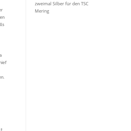
zweimal Silber für den TSC
er
Mering
hen
lls
a
hief
en.
kt