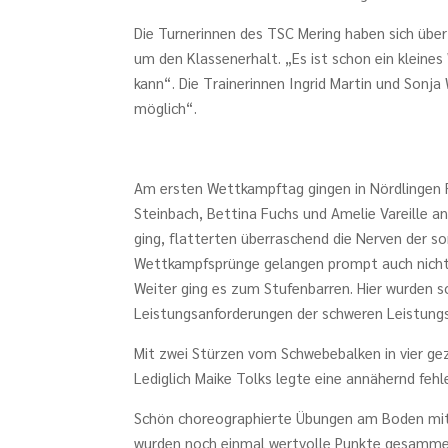
Die Turnerinnen des TSC Mering haben sich über 
um den Klassenerhalt. „Es ist schon ein kleine
kann“. Die Trainerinnen Ingrid Martin und Sonja 
möglich“.
Am ersten Wettkampftag gingen in Nördlingen Ri
Steinbach, Bettina Fuchs und Amelie Vareille a
ging, flatterten überraschend die Nerven der s
Wettkampfsprünge gelangen prompt auch nicht
Weiter ging es zum Stufenbarren. Hier wurden s
Leistungsanforderungen der schweren Leistungsk
Mit zwei Stürzen vom Schwebebalken in vier ge
Lediglich Maike Tolks legte eine annähernd fehle
Schön choreographierte Übungen am Boden mit
wurden noch einmal wertvolle Punkte gesammelt.