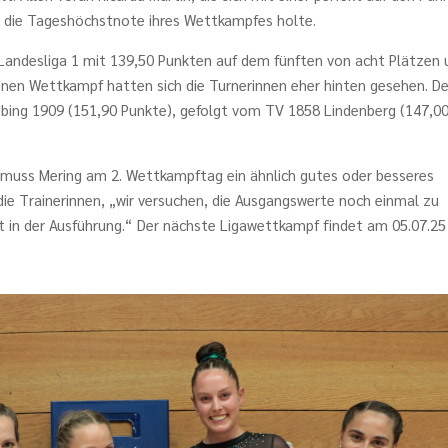
 die Tageshöchstnote ihres Wettkampfes holte.
Landesliga 1 mit 139,50 Punkten auf dem fünften von acht Plätzen 
enen Wettkampf hatten sich die Turnerinnen eher hinten gesehen. D
Obing 1909 (151,90 Punkte), gefolgt vom TV 1858 Lindenberg (147,00
n muss Mering am 2. Wettkampftag ein ähnlich gutes oder besseres
o die Trainerinnen, „wir versuchen, die Ausgangswerte noch einmal zu
t in der Ausführung.“ Der nächste Ligawettkampf findet am 05.07.25 