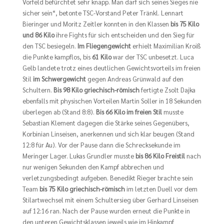
Vorfeld befürchtet sehr knapp. Man darf sich seines Sieges nie
sicher sein“, betonte TSC-Vorstand Peter Tränkl. Lennart
Bieringer und Moritz Zeitler konnten in den Klassen
bis 75 Kilo
und 86 Kilo
ihre Fights für sich entscheiden und den Sieg für
den TSC besiegeln.
Im Fliegengewicht
erhielt Maximilian Kroiß
die Punkte kampflos, bis
61 Kilo
war der TSC unbesetzt. Luca
Gelb landete trotz eines deutlichen Gewichtsvorteils im freien
Stil
im Schwergewicht
gegen Andreas Grünwald auf den
Schultern.
Bis 98 Kilo griechisch-römisch
fertigte Zsolt Dajka
ebenfalls mit physischen Vorteilen Martin Soller in 18 Sekunden
überlegen ab (Stand 8:8).
Bis 66 Kilo im freien Stil
musste
Sebastian Klement dagegen die Stärke seines Gegenübers,
Korbinian Linseisen, anerkennen und sich klar beugen (Stand
12:8 für Au). Vor der Pause dann die Schrecksekunde im
Meringer Lager. Lukas Grundler musste
bis 86 Kilo Freistil
nach
nur wenigen Sekunden den Kampf abbrechen und
verletzungsbedingt aufgeben. Benedikt Rieger brachte sein
Team
bis 75 Kilo griechisch-römisch
im letzten Duell vor dem
Stilartwechsel mit einem Schultersieg über Gerhard Linseisen
auf 12:16 ran. Nach der Pause wurden erneut die Punkte in
den unteren Gewichtsklassen jeweils wie im Hinkampf