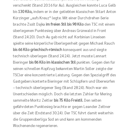
verschenkt (Stand 20:16 für Au). Ausgleichen konnte Luca Gelb
bis
130 Kilo,
indem er in der geliebten klassischen Stilart Anton
Kürzinger „aufs Kreuz“ legte. Mit einer Durchdreher-Serie
brachte Zsolt Dajka
im freien Stil bis 98 Kilo
den TSC mit einem
überlegenen Punktesieg über Andreas Grünwald in Front
(Stand 24:20). Doch Au gab nicht auf. Korbinian Linseisen
spielte seine körperliche Überlegenheit gegen Michael Rauch
bis 66 Kilo griechisch-römisch
konsequent aus und siegte
technisch überlegen (Stand 24:24). Jetzt musste Lennart
Bieringer
bis 86 Kilo im klassischen Stil
punkten. Gegen den für
seinen schnellen Kopfzug bekannten Martin Soller zeigte der
TSCler eine konzentrierte Leistung. Gegen den Spezialgriff des
Gastgebers konterte Bieringer mit Schlüpfern und Überwürfen
– technisch überlegener Sieg (Stand 28:24). Noch war ein
Unentschieden möglich. Doch die letzten Zähler für Mering
sammelte Moritz Zeitler
bis 75 Kilo Freistil.
Den selten
gefährdeten Punktesieg brachte er gegen Leander Zeltner
über die Zeit (Endstand 30:24). Der TSC führt damit weiterhin
die Gruppenoberliga Süd an und kann am kommenden
Wochenende regenerieren.