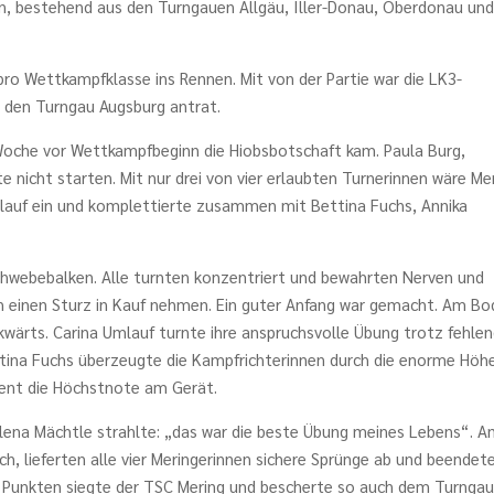
aben, bestehend aus den Turngauen Allgäu, Iller-Donau, Oberdonau un
pro Wettkampfklasse ins Rennen. Mit von der Partie war die LK3-
r den Turngau Augsburg antrat.
e Woche vor Wettkampfbeginn die Hiobsbotschaft kam. Paula Burg,
 nicht starten. Mit nur drei von vier erlaubten Turnerinnen wäre Me
lauf ein und komplettierte zusammen mit Bettina Fuchs, Annika
chwebebalken. Alle turnten konzentriert und bewahrten Nerven und
ch einen Sturz in Kauf nehmen. Ein guter Anfang war gemacht. Am B
ckwärts. Carina Umlauf turnte ihre anspruchsvolle Übung trotz fehle
tina Fuchs überzeugte die Kampfrichterinnen durch die enorme Höh
dient die Höchstnote am Gerät.
lena Mächtle strahlte: „das war die beste Übung meines Lebens“. 
, lieferten alle vier Meringerinnen sichere Sprünge ab und beendet
 Punkten siegte der TSC Mering und bescherte so auch dem Turnga