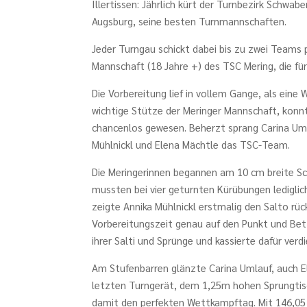
Illertissen: Jährlich kürt der Turnbezirk Schw
Augsburg, seine besten Turnmannschaften.
Jeder Turngau schickt dabei bis zu zwei Teams 
Mannschaft (18 Jahre +) des TSC Mering, die fü
Die Vorbereitung lief in vollem Gange, als ein
wichtige Stütze der Meringer Mannschaft, konnte
chancenlos gewesen. Beherzt sprang Carina Um
Mühlnickl und Elena Mächtle das TSC-Team.
Die Meringerinnen begannen am 10 cm breite S
mussten bei vier geturnten Kürübungen ledigli
zeigte Annika Mühlnickl erstmalig den Salto rü
Vorbereitungszeit genau auf den Punkt und Bet
ihrer Salti und Sprünge und kassierte dafür ver
Am Stufenbarren glänzte Carina Umlauf, auch E
letzten Turngerät, dem 1,25m hohen Sprungtisch
damit den perfekten Wettkampftag. Mit 146,05