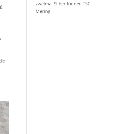
zweimal Silber für den TSC
).
Mering
u
die