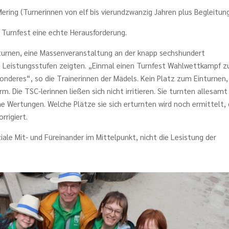
ering (Turnerinnen von elf bis vierundzwanzig Jahren plus Begleitung
s Turnfest eine echte Herausforderung.
urnen, eine Massenveranstaltung an der knapp sechshundert
en Leistungsstufen zeigten. „Einmal einen Turnfest Wahlwettkampf z
onderes“, so die Trainerinnen der Mädels. Kein Platz zum Einturnen,
Die TSC-lerinnen ließen sich nicht irritieren. Sie turnten allesamt
 Wertungen. Welche Plätze sie sich erturnten wird noch ermittelt, 
rrigiert.
ale Mit- und Füreinander im Mittelpunkt, nicht die Lesistung der