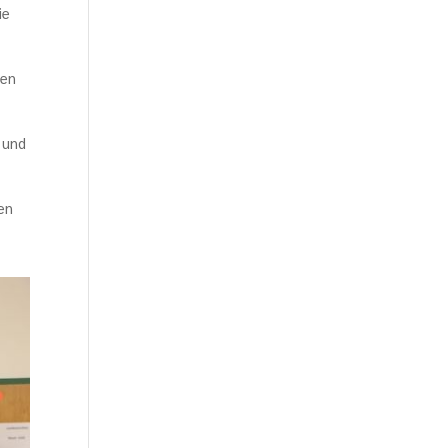
ie
nen
 und
en