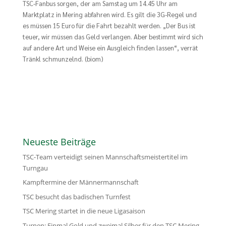
TSC-Fanbus sorgen, der am Samstag um 14.45 Uhr am
Marktplatz in Mering abfahren wird. Es gilt die 3G-Regel und
es müssen 15 Euro für die Fahrt bezahlt werden. „Der Bus ist
teuer, wir müssen das Geld verlangen. Aber bestimmt wird sich
auf andere Art und Weise ein Ausgleich finden lassen“, verrät
Tränkl schmunzelnd. (biom)
Neueste Beiträge
TSC-Team verteidigt seinen Mannschaftsmeistertitel im
Turngau
Kampftermine der Männermannschaft
TSC besucht das badischen Turnfest
TSC Mering startet in die neue Ligasaison
Turnen: Einmal Gold und zweimal Silber für den TSC Mering