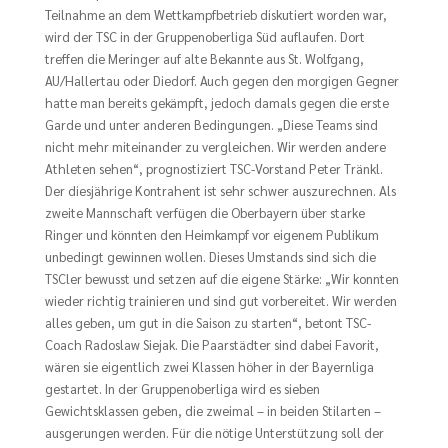
Teilnahme an dem Wettkampfbetrieb diskutiert worden war,
wird der TSC in der Gruppenoberliga Süd auflaufen. Dort
treffen die Meringer auf alte Bekannte aus St. Wolfgang,
AU/Hallertau oder Diedorf. Auch gegen den morgigen Gegner
hatte man bereits gekämpft, jedoch damals gegen die erste
Garde und unter anderen Bedingungen. „Diese Teams sind
nicht mehr miteinander zu vergleichen. Wir werden andere
Athleten sehen“, prognostiziert TSC-Vorstand Peter Tränkl.
Der diesjährige Kontrahent ist sehr schwer auszurechnen. Als
zweite Mannschaft verfügen die Oberbayern über starke
Ringer und könnten den Heimkampf vor eigenem Publikum
unbedingt gewinnen wollen. Dieses Umstands sind sich die
TSCler bewusst und setzen auf die eigene Stärke: „Wir konnten
wieder richtig trainieren und sind gut vorbereitet. Wir werden
alles geben, um gut in die Saison zu starten“, betont TSC-
Coach Radoslaw Siejak. Die Paarstädter sind dabei Favorit,
wären sie eigentlich zwei Klassen höher in der Bayernliga
gestartet. In der Gruppenoberliga wird es sieben
Gewichtsklassen geben, die zweimal – in beiden Stilarten –
ausgerungen werden. Für die nötige Unterstützung soll der